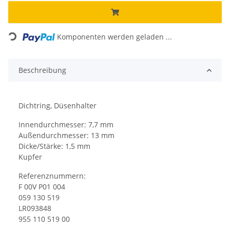
Loading...
Komponenten werden geladen ...
Beschreibung
Dichtring, Düsenhalter
Innendurchmesser: 7,7 mm
Außendurchmesser: 13 mm
Dicke/Stärke: 1,5 mm
Kupfer
Referenznummern:
F 00V P01 004
059 130 519
LR093848
955 110 519 00