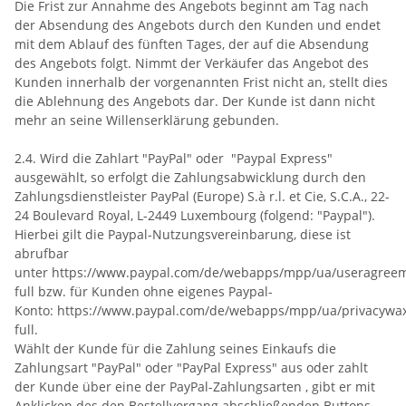
Die Frist zur Annahme des Angebots beginnt am Tag nach
der Absendung des Angebots durch den Kunden und endet
mit dem Ablauf des fünften Tages, der auf die Absendung
des Angebots folgt. Nimmt der Verkäufer das Angebot des
Kunden innerhalb der vorgenannten Frist nicht an, stellt dies
die Ablehnung des Angebots dar. Der Kunde ist dann nicht
mehr an seine Willenserklärung gebunden.
2.4. Wird die Zahlart "PayPal" oder "Paypal Express"
ausgewählt, so erfolgt die Zahlungsabwicklung durch den
Zahlungsdienstleister PayPal (Europe) S.à r.l. et Cie, S.C.A., 22-
24 Boulevard Royal, L-2449 Luxembourg (folgend: "Paypal").
Hierbei gilt die Paypal-Nutzungsvereinbarung, diese ist
abrufbar
unter https://www.paypal.com/de/webapps/mpp/ua/useragree
full bzw. für Kunden ohne eigenes Paypal-
Konto: https://www.paypal.com/de/webapps/mpp/ua/privacywa
full.
Wählt der Kunde für die Zahlung seines Einkaufs die
Zahlungsart "PayPal" oder "PayPal Express" aus oder zahlt
der Kunde über eine der PayPal-Zahlungsarten , gibt er mit
Anklicken des den Bestellvorgang abschließenden Buttons