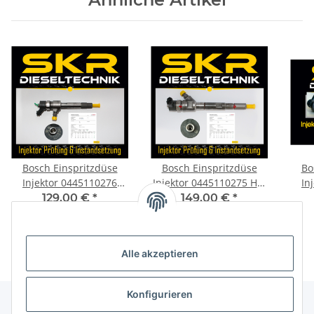
Bosch Einspritzdüse
Bosch Einspritzdüse
Bo
Injektor 0445110276
Injektor 0445110275 H-1
In
Doblo Opel Astra Vectra
Kia Sorento 2.5 CRDi
Me
129,00 €
*
149,00 €
*
1.9 CDTI 0986435148
Hyundai 0986435180
Alle akzeptieren
Konfigurieren