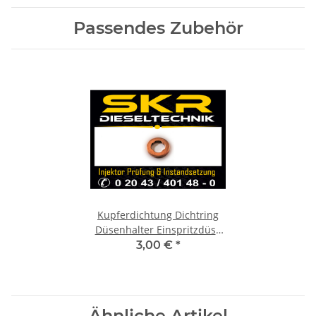
Passendes Zubehör
Kupferdichtung Dichtring
Düsenhalter Einspritzdüse
Injektor
3,00 €
*
Ähnliche Artikel