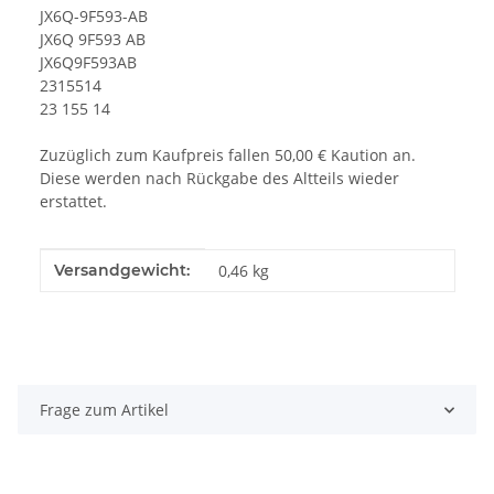
JX6Q-9F593-AB
JX6Q 9F593 AB
JX6Q9F593AB
2315514
23 155 14
Zuzüglich zum Kaufpreis fallen 50,00 € Kaution an.
Diese werden nach Rückgabe des Altteils wieder
erstattet.
Produkteigenschaft
Wert
Versandgewicht:
0,46 kg
Frage zum Artikel