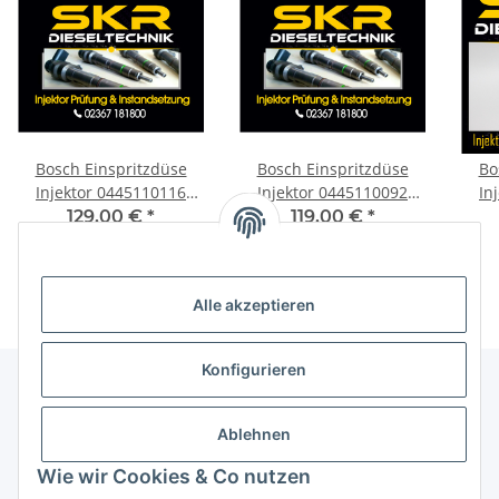
Bosch Einspritzdüse
Bosch Einspritzdüse
Bo
Injektor 0445110116
Injektor 0445110092
In
Mercedes A-KLasse CDI
Hyundai H1 Kia Sorento
Mov
129,00 €
*
119,00 €
*
W168 0986435057
2.5 CRDi 0986435154
T
Alle akzeptieren
Konfigurieren
Informationen
Ablehnen
Wie wir Cookies & Co nutzen
Gesetzliche Informationen