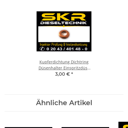
Kupferdichtung Dichtring
Düsenhalter Einspritzdüse
Injektor
3,00 €
*
Ähnliche Artikel