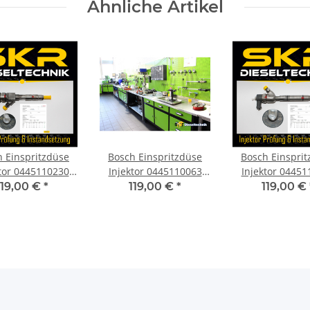
Ähnliche Artikel
 Einspritzdüse
Bosch Einspritzdüse
Bosch Einspri
ktor 0445110230
Injektor 0445110063
Injektor 04451
 Renault 1.9 dCi
Opel Movano 2.2 DTI
Hyundai i30 1.
119,00 €
*
119,00 €
*
119,00 €
ne 0986435124
Renault DCI
Kia Picanto 098
0986435075