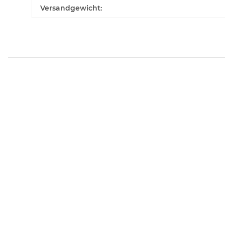
Produkteigenschaft
Wert
Versandgewicht: