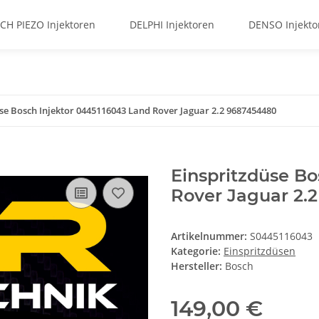
CH PIEZO Injektoren
DELPHI Injektoren
DENSO Injekto
se Bosch Injektor 0445116043 Land Rover Jaguar 2.2 9687454480
Einspritzdüse Bo
Rover Jaguar 2.
Artikelnummer:
S0445116043
Kategorie:
Einspritzdüsen
Hersteller:
Bosch
149,00 €