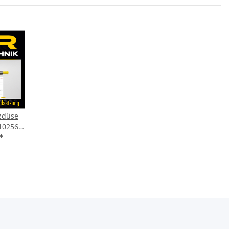
tzdüse
10256
6 CRDi
*
6435152