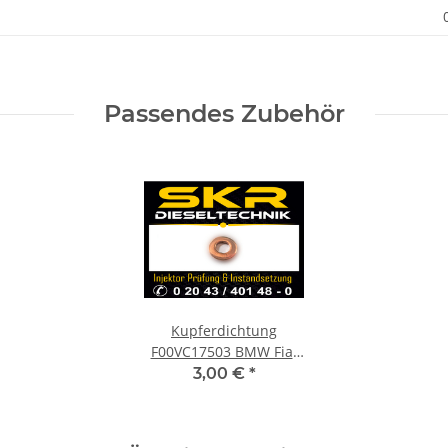
Passendes Zubehör
Kupferdichtung
F00VC17503 BMW Fiat
Opel Dichtring
3,00 €
*
Einspritzdüse Injektor