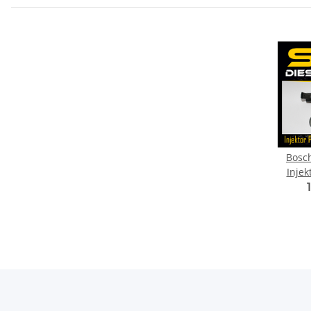
Bosch
Inje
Laguna
Mega