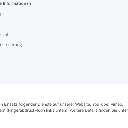
e Informationen
m
recht
tzerklärung
echnik | SKR-Autoteile.de
Besucherzähler: 3701056
den Einsatz folgender Dienste auf unserer Website: YouTube, Vimeo,
rn (Fingerabdruck-Icon links unten). Weitere Details finden Sie unter