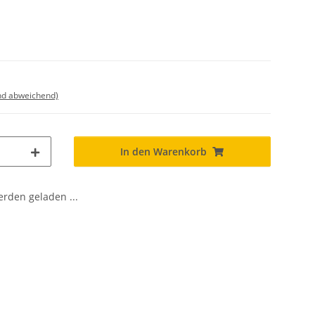
nd abweichend)
In den Warenkorb
den geladen ...