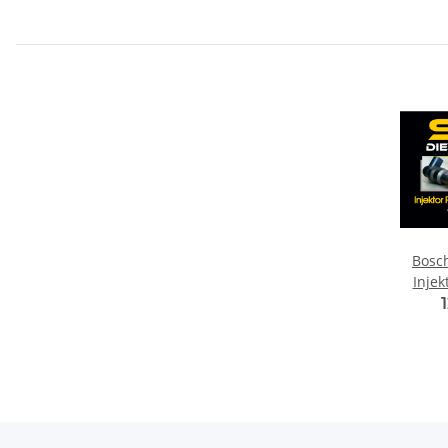
Bosch
Inje
Merced
W16