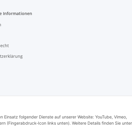
e Informationen
m
recht
tzerklärung
echnik | SKR-Autoteile.de
Besucherzähler: 3701566
den Einsatz folgender Dienste auf unserer Website: YouTube, Vimeo,
rn (Fingerabdruck-Icon links unten). Weitere Details finden Sie unter