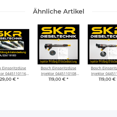
Ähnliche Artikel
 Einspritzdüse
Bosch Einspritzdüse
Bosch Einspri
ktor 0445110116
Injektor 0445110108
Injektor 04451
es A-KLasse CDI
Mercedes A6110701487
Renault Laguna 
129,00 €
*
119,00 €
*
119,00 €
8 0986435057
Sprinter 098643504
Megane 09864