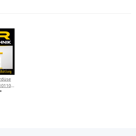
tzdüse
10110
1.9 dCi
*
35080