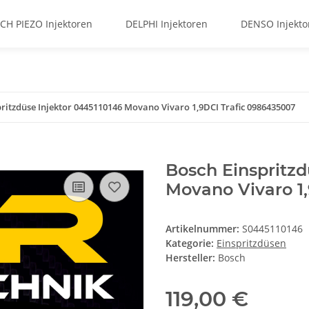
CH PIEZO Injektoren
DELPHI Injektoren
DENSO Injekto
ritzdüse Injektor 0445110146 Movano Vivaro 1,9DCI Trafic 0986435007
Bosch Einspritzd
Movano Vivaro 1
Artikelnummer:
S0445110146
Kategorie:
Einspritzdüsen
Hersteller:
Bosch
119,00 €