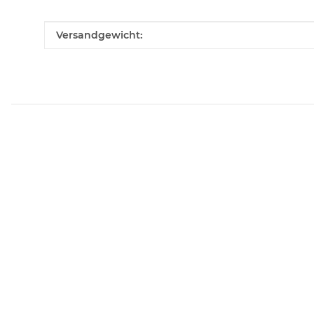
Produkteigenschaft
Wert
Versandgewicht: