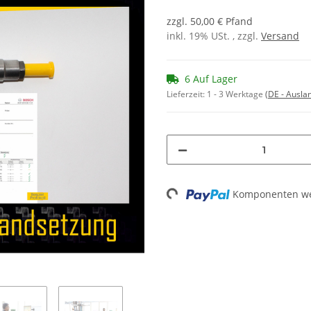
zzgl. 50,00 € Pfand
inkl. 19% USt. , zzgl.
Versand
6 Auf Lager
Lieferzeit:
1 - 3 Werktage
(DE - Ausla
Komponenten wer
Loading...