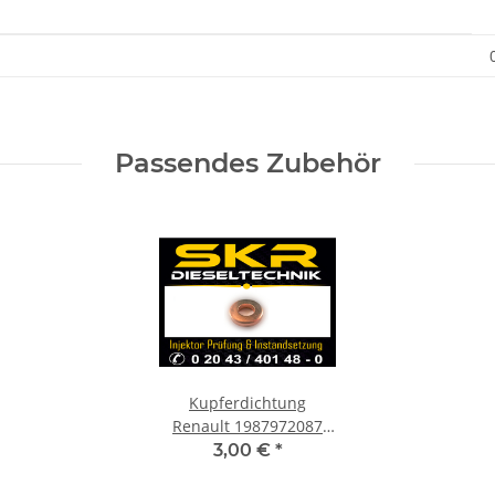
Passendes Zubehör
Kupferdichtung
Renault 1987972087
7703062072 Dichtring
3,00 €
*
Einspritzdüse Injektor