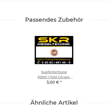
Passendes Zubehör
Kupferdichtung
F00VC17504 Citroen,
Ford, Opel, Mazda
3,00 €
*
Dichtring Einspritzdüse
Injektor
Ähnliche Artikel