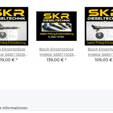
 Einspritzdüse
Bosch Einspritzdüse
Bosch Einspri
ktor 0445110256
Injektor 0445110320
Injektor 04451
ai i30 1.6 CRDi
Hyundai Kia 1.4 CRDi
Hyundai Matri
119,00 €
*
139,00 €
*
109,00 
canto 0986435152
1.6 33800 0986435186
CRDI KIA 0986
e Informationen