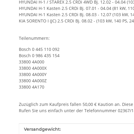
HYUNDAI H-1 / STAREX 2.5 CRDi 4WD Bj. 12.02 - 04.04 (10
HYUNDAI H-1 Kasten 2.5 CRDi Bj. 07.01 - 04.04 (81 kW, 11
HYUNDAI H-1 Kasten 2.5 CRDi Bj. 08.03 - 12.07 (103 kW, 1
KIA SORENTO I (JC) 2.5 CRDi Bj. 08.02 - (103 kW, 140 PS, 2
Teilenummern:
Bosch 0 445 110 092
Bosch 0 986 435 154
33800 4A000
33800 4A000X
33800 4A000Y
33800 4A000Z
33800 4A170
Zuzüglich zum Kaufpreis fallen 50,00 € Kaution an. Diese
Rufen Sie uns einfach unter der Telefonnummer 02367/1
Produkteigenschaft
Wert
Versandgewicht: