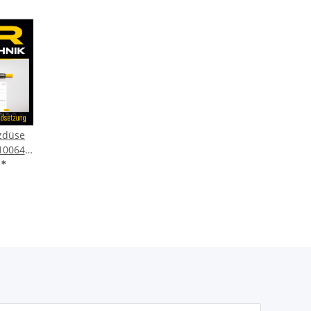
tzdüse
10064
x 1.5
€
*
435147