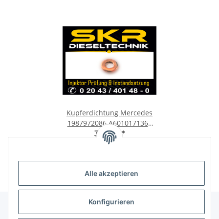
Kupferdichtung Mercedes
1987972086 A6010171360
Dichtring Einspritzdüse
3,00 €
*
Injektor
Alle akzeptieren
Konfigurieren