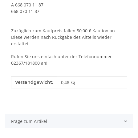
A 668 070 11 87
668 070 11 87
Zuzüglich zum Kaufpreis fallen 50,00 € Kaution an.
Diese werden nach Rückgabe des Altteils wieder
erstattet.
Rufen Sie uns einfach unter der Telefonnummer
02367/181800 an!
Produkteigenschaft
Wert
Versandgewicht:
0,48 kg
Frage zum Artikel