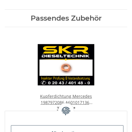
Passendes Zubehör
Kupferdichtung Mercedes
1987972086 A6010171360
Dichtring Einspritzdüse
3,00 €
*
Injektor