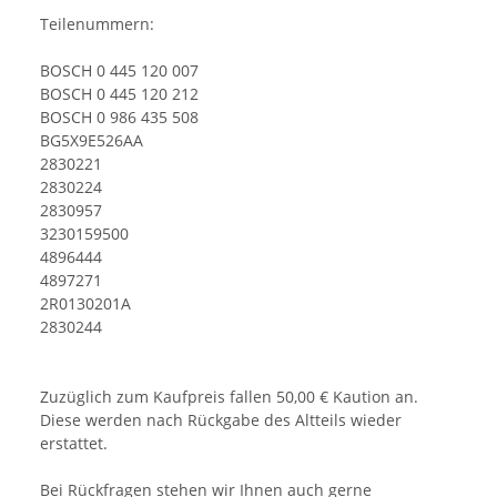
Teilenummern:
BOSCH 0 445 120 007
BOSCH 0 445 120 212
BOSCH 0 986 435 508
BG5X9E526AA
2830221
2830224
2830957
3230159500
4896444
4897271
2R0130201A
2830244
Zuzüglich zum Kaufpreis fallen 50,00 € Kaution an.
Diese werden nach Rückgabe des Altteils wieder
erstattet.
Bei Rückfragen stehen wir Ihnen auch gerne