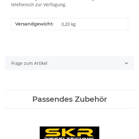
telefonisch zur Verfügung.
Produkteigenschaft
Wert
Versandgewicht:
0,20 kg
Frage zum Artikel
Passendes Zubehör