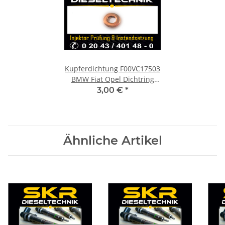
Kupferdichtung F00VC17503
BMW Fiat Opel Dichtring
Einspritzdüse Injektor
3,00 €
*
Ähnliche Artikel