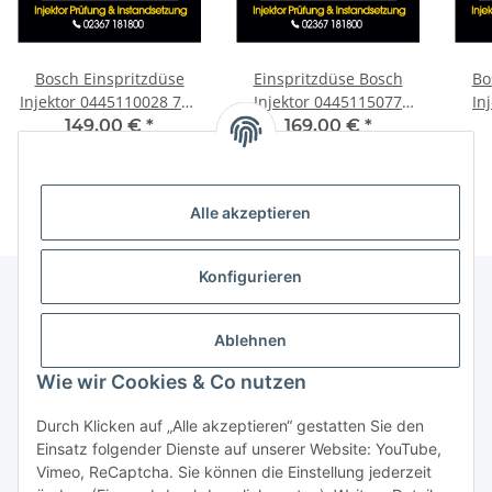
Bosch Einspritzdüse
Einspritzdüse Bosch
Bo
Injektor 0445110028 740
Injektor 0445115077
In
d E38 13532354000
BMW 0986435359
Spr
149,00 €
*
169,00 €
*
BMW 0986435009
0445115050 0445115070
0986
Alle akzeptieren
Konfigurieren
Informationen
Ablehnen
Wie wir Cookies & Co nutzen
Gesetzliche Informationen
Durch Klicken auf „Alle akzeptieren“ gestatten Sie den
Einsatz folgender Dienste auf unserer Website: YouTube,
Vimeo, ReCaptcha. Sie können die Einstellung jederzeit