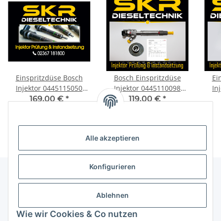
Einspritzdüse Bosch
Bosch Einspritzdüse
Ei
Injektor 0445115050
Injektor 0445110098
In
BMW E60 E90 E91 E92
A6120700587 Mercedes
Mer
169,00 €
*
119,00 €
*
0986435359 0445115077
Sprinter 0986435039
6802
Alle akzeptieren
Konfigurieren
Informationen
Ablehnen
Wie wir Cookies & Co nutzen
Gesetzliche Informationen