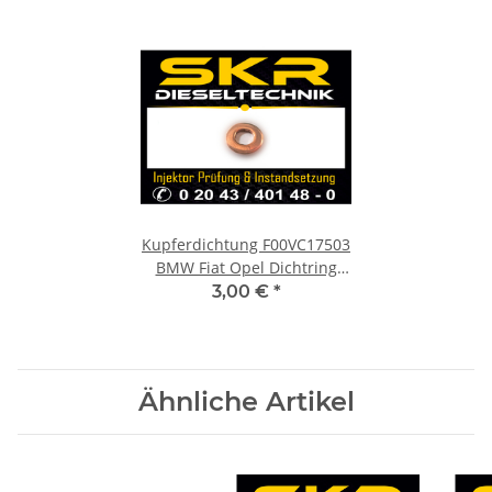
Kupferdichtung F00VC17503
BMW Fiat Opel Dichtring
Einspritzdüse Injektor
3,00 €
*
Ähnliche Artikel