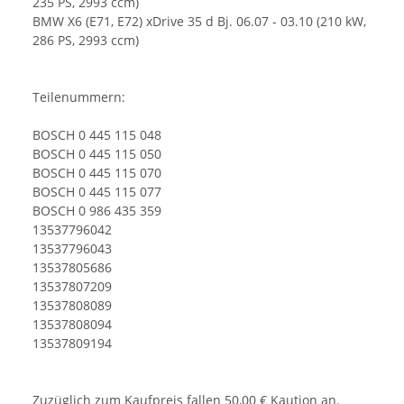
235 PS, 2993 ccm)
BMW X6 (E71, E72) xDrive 35 d Bj. 06.07 - 03.10 (210 kW,
286 PS, 2993 ccm)
Teilenummern:
BOSCH 0 445 115 048
BOSCH 0 445 115 050
BOSCH 0 445 115 070
BOSCH 0 445 115 077
BOSCH 0 986 435 359
13537796042
13537796043
13537805686
13537807209
13537808089
13537808094
13537809194
Zuzüglich zum Kaufpreis fallen 50,00 € Kaution an.