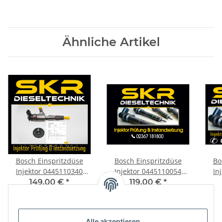
Injektor
Ähnliche Artikel
Bosch Einspritzdüse
Bosch Einspritzdüse
Bo
Injektor 0445110340
Injektor 0445110054
In
Citroen Fiat Ford
0445110055 Mercedes
Merc
149,00 €
*
119,00 €
*
Peugeot 1.6 HDi
CDI 210 211 0986435133
0986435203
Alle akzeptieren