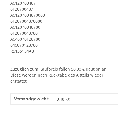
A6120700487
6120700487
A61207004870080
61207004870080
A612070048780
612070048780
A646070128780
646070128780
R5135154AB
Zuzüglich zum Kaufpreis fallen 50,00 € Kaution an.
Diese werden nach Rückgabe des Altteils wieder
erstattet.
Produkteigenschaft
Wert
Versandgewicht:
0,48 kg