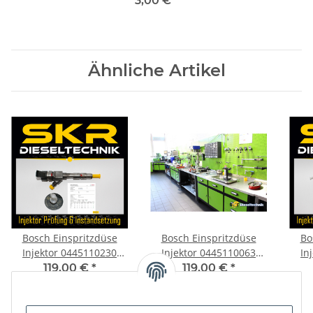
3,00 €
*
Injektor
Ähnliche Artikel
Bosch Einspritzdüse
Bosch Einspritzdüse
Bo
Injektor 0445110230
Injektor 0445110063
In
Laguna Renault 1.9 dCi
Opel Movano 2.2 DTI
Hyun
119,00 €
*
119,00 €
*
Megane 0986435124
Renault DCI 0986435075
Pi