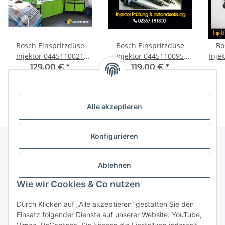
Bosch Einspritzdüse
Bosch Einspritzdüse
Bo
Injektor 0445110021
Injektor 0445110095
Inje
0445110146 Movano
Mercedes Sprinter
E60
129,00 €
*
119,00 €
*
VivaroTrafic1,9DCI
0986435012 0986435037
B
0986435007
Alle akzeptieren
Konfigurieren
Informationen
Ablehnen
Wie wir Cookies & Co nutzen
Gesetzliche Informationen
Durch Klicken auf „Alle akzeptieren“ gestatten Sie den
Einsatz folgender Dienste auf unserer Website: YouTube,