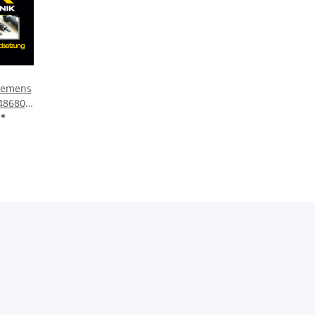
Siemens
48680
Ford
€
*
 Volvo