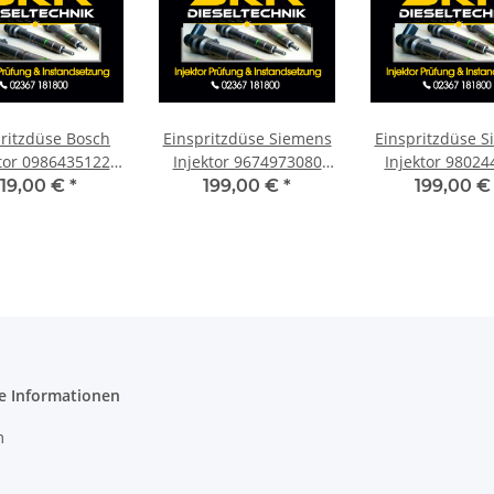
ritzdüse Bosch
Einspritzdüse Siemens
Einspritzdüse 
ktor 0986435122
Injektor 9674973080
Injektor 98024
roen Fiat Ford
Mazda Citroen Ford
9674973080 
119,00 €
*
199,00 €
*
199,00 
eot 0445110239
Peugeot Volvo 1.6
Citroen Mazda
1.6
e Informationen
m